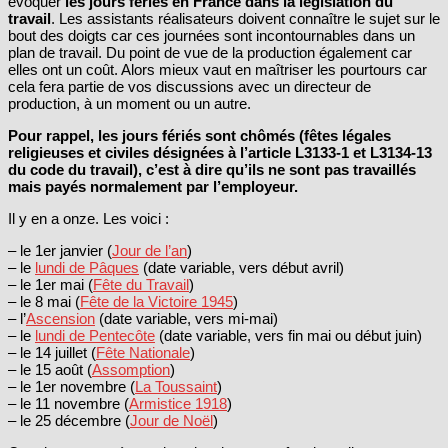
évoquer
les jours fériés en France dans la législation du
travail
. Les assistants réalisateurs doivent connaître le sujet sur le
bout des doigts car ces journées sont incontournables dans un
plan de travail. Du point de vue de la production également car
elles ont un coût. Alors mieux vaut en maîtriser les pourtours car
cela fera partie de vos discussions avec un directeur de
production, à un moment ou un autre.
Pour rappel, les jours fériés sont chômés (fêtes légales
religieuses et civiles désignées à l’article L3133-1 et L3134-13
du code du travail), c’est à dire qu’ils ne sont pas travaillés
mais payés normalement par l’employeur.
Il y en a onze. Les voici :
– le 1er janvier (
Jour de l’an
)
– le
lundi de Pâques
(date variable, vers début avril)
– le 1er mai (
Fête du Travail
)
– le 8 mai (
Fête de la Victoire 1945
)
– l’
Ascension
(date variable, vers mi-mai)
– le
lundi de Pentecôte
(date variable, vers fin mai ou début juin)
– le 14 juillet (
Fête Nationale
)
– le 15 août (
Assomption
)
– le 1er novembre (
La Toussaint
)
– le 11 novembre (
Armistice 1918
)
– le 25 décembre (
Jour de Noël
)