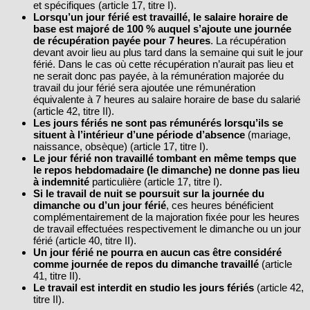
et spécifiques (article 17, titre I).
Lorsqu’un jour férié est travaillé, le salaire horaire de
base est majoré de 100 % auquel s’ajoute une journée
de récupération payée pour 7 heures
. La récupération
devant avoir lieu au plus tard dans la semaine qui suit le jour
férié. Dans le cas où cette récupération n’aurait pas lieu et
ne serait donc pas payée, à la rémunération majorée du
travail du jour férié sera ajoutée une rémunération
équivalente à 7 heures au salaire horaire de base du salarié
(article 42, titre II).
Les jours fériés ne sont pas rémunérés lorsqu’ils se
situent à l’intérieur d’une période d’absence
(mariage,
naissance, obsèque) (article 17, titre I).
Le jour férié non travaillé tombant en même temps que
le repos hebdomadaire (le dimanche) ne donne pas lieu
à indemnité
particulière (article 17, titre I).
Si le travail de nuit se poursuit sur la journée du
dimanche ou d’un jour férié
, ces heures bénéficient
complémentairement de la majoration fixée pour les heures
de travail effectuées respectivement le dimanche ou un jour
férié (article 40, titre II).
Un jour férié ne pourra en aucun cas être considéré
comme journée de repos du dimanche travaillé
(article
41, titre II).
Le travail est interdit en studio les jours fériés
(article 42,
titre II).