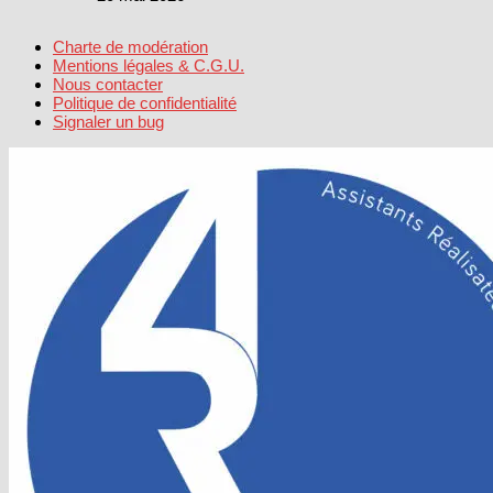
Charte de modération
Mentions légales & C.G.U.
Nous contacter
Politique de confidentialité
Signaler un bug