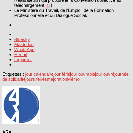
Réalisateurs) qui propose le la Convention collective au
téléchargement
ici
!
Le Ministère du Travail, de l’Emploi, de la Formation
Professionnelle et du Dialogue Social.
Bluesky
Mastodon
WhatsApp
E-mail
Imprimer
Étiquettes :
jour calendaire
jour férié
jour ouvrable
jour ouvré
journée
de solidarité
jours fériés
majoration
Mémo
ARA