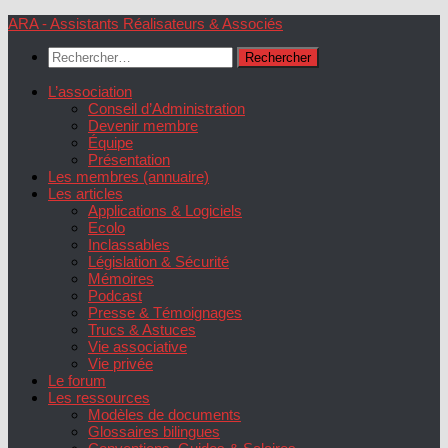
Skip
ARA - Assistants Réalisateurs & Associés
to
Rechercher :
content
L’association
Conseil d’Administration
Devenir membre
Équipe
Présentation
Les membres (annuaire)
Les articles
Applications & Logiciels
Ecolo
Inclassables
Législation & Sécurité
Mémoires
Podcast
Presse & Témoignages
Trucs & Astuces
Vie associative
Vie privée
Le forum
Les ressources
Modèles de documents
Glossaires bilingues