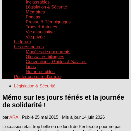
Inclassables
Législation & Sécurité
Mémoires
Podcast
Presse & Témoignages
Trucs & Astuces
Vie associative
Vie privée
Le forum
Les ressources
Modèles de documents
Glossaires bilingues
Conventions, Guides & Salaires
Liens
Numéros utiles
Poster une offre d’emploi
Législation & Sécurité
Mémo sur les jours fériés et la journée
de solidarité !
par
ARA
· Publié
25 mai 2015
· Mis à jour
14 juin 2026
L’occasion était trop belle en ce lundi de Pentecôte pour ne pas