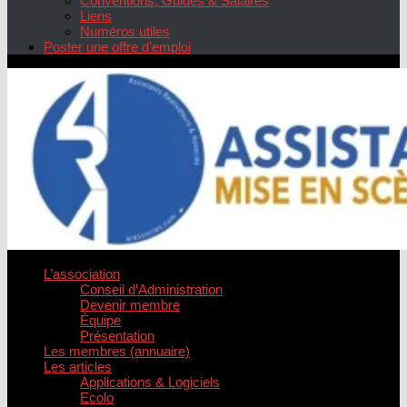
Conventions, Guides & Salaires
Liens
Numéros utiles
Poster une offre d’emploi
L’association
Conseil d’Administration
Devenir membre
Équipe
Présentation
Les membres (annuaire)
Les articles
Applications & Logiciels
Ecolo