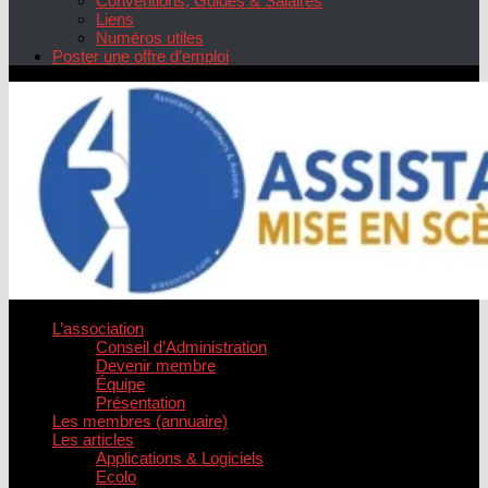
Conventions, Guides & Salaires
Liens
Numéros utiles
Poster une offre d’emploi
L’association
Conseil d’Administration
Devenir membre
Équipe
Présentation
Les membres (annuaire)
Les articles
Applications & Logiciels
Ecolo