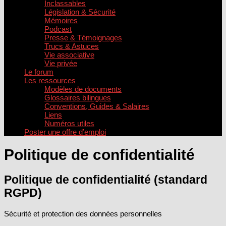
Inclassables
Législation & Sécurité
Mémoires
Podcast
Presse & Témoignages
Trucs & Astuces
Vie associative
Vie privée
Le forum
Les ressources
Modèles de documents
Glossaires bilingues
Conventions, Guides & Salaires
Liens
Numéros utiles
Poster une offre d’emploi
Politique de confidentialité
Politique de confidentialité (standard
RGPD)
Sécurité et protection des données personnelles