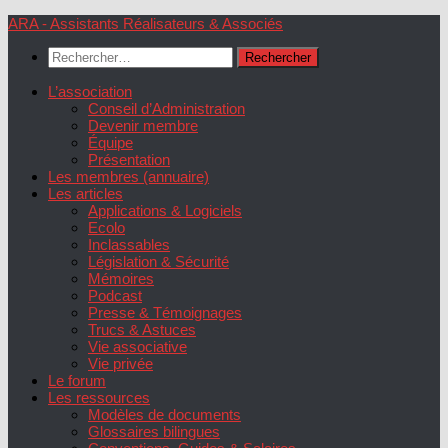
Skip
ARA - Assistants Réalisateurs & Associés
to
Rechercher :
content
L’association
Conseil d’Administration
Devenir membre
Équipe
Présentation
Les membres (annuaire)
Les articles
Applications & Logiciels
Ecolo
Inclassables
Législation & Sécurité
Mémoires
Podcast
Presse & Témoignages
Trucs & Astuces
Vie associative
Vie privée
Le forum
Les ressources
Modèles de documents
Glossaires bilingues