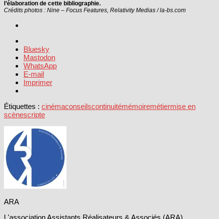
l’élaboration de cette bibliographie.
Crédits photos : Nine – Focus Features, Relativity Medias / la-bs.com
Bluesky
Mastodon
WhatsApp
E-mail
Imprimer
Étiquettes :
cinéma
conseils
continuité
mémoire
métier
mise en
scène
scripte
ARA
L'association Assistants Réalisateurs & Associés (ARA)