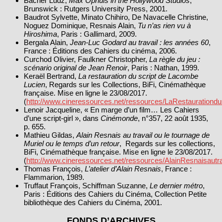
Bacher Ludz,
Max Ophuls in the Hollywood Studios
,
Brunswick : Rutgers University Press, 2001.
Baudrot Sylvette, Minato Chihiro, De Navacelle Christine,
Noguez Dominique, Resnais Alain,
Tu n’as rien vu à
Hiroshima
, Paris : Gallimard, 2009.
Bergala Alain,
Jean‑Luc Godard au travail : les années 60
,
France : Éditions des Cahiers du cinéma, 2006.
Curchod Olivier, Faulkner Christopher,
La règle du jeu :
scénario original de Jean Renoir
, Paris : Nathan, 1999.
Keraël Bertrand,
La restauration du script de Lacombe
Lucien
, Regards sur les Collections, BiFi, Cinémathèque
française. Mise en ligne le 23/08/2017.
(
http://www.cineressources.net/ressources/LaRestaurationd
Lenoir Jacqueline, « En marge d’un film… Les Cahiers
d’une script‑girl », dans
Cinémonde
, n°357, 22 août 1935,
p. 655.
Mathieu Gildas,
Alain Resnais au travail ou le tournage de
Muriel ou le temps d’un retour
, Regards sur les collections,
BiFi, Cinémathèque française. Mise en ligne le 23/08/2017.
(
http://www.cineressources.net/ressources/AlainResnaisautr
Thomas François,
L’atelier d’Alain Resnais
, France :
Flammarion, 1989.
Truffaut François, Schiffman Suzanne,
Le dernier métro
,
Paris : Éditions des Cahiers du Cinéma, Collection Petite
bibliothèque des Cahiers du Cinéma, 2001.
FONDS D’ARCHIVES