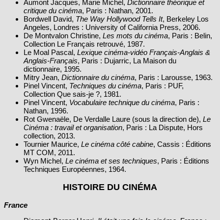
Aumont Jacques, Marie Michel,
Dictionnaire théorique et
critique du cinéma
, Paris : Nathan, 2001.
Bordwell David,
The Way Hollywood Tells It
, Berkeley Los
Angeles, Londres : University of California Press, 2006.
De Montvalon Christine,
Les mots du cinéma
, Paris : Belin,
Collection Le Français retrouvé, 1987.
Le Moal Pascal,
Lexique cinéma-vidéo Français-Anglais &
Anglais-Français
, Paris : Dujarric, La Maison du
dictionnaire, 1995.
Mitry Jean,
Dictionnaire du cinéma
, Paris : Larousse, 1963.
Pinel Vincent,
Techniques du cinéma
, Paris : PUF,
Collection Que sais-je ?, 1981.
Pinel Vincent,
Vocabulaire technique du cinéma
, Paris :
Nathan, 1996.
Rot Gwenaële, De Verdalle Laure (sous la direction de),
Le
Cinéma : travail et organisation
, Paris : La Dispute, Hors
collection, 2013.
Tournier Maurice,
Le cinéma côté cabine
, Cassis : Éditions
MT COM, 2011.
Wyn Michel,
Le cinéma et ses techniques
, Paris : Éditions
Techniques Européennes, 1964.
HISTOIRE DU CINÉMA
France