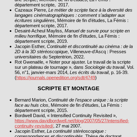
département scripte, 2017.
Cazeaux Pierre,
Le métier de scripte face à la diversité des
langages cinématographiques : comment s’adapter aux
écritures singulières
, Mémoire de fin d’études, La Fémis :
département scripte, 2017.
Desaint‑Acheul Mayliss,
Manuel de survie pour scripte en
milieu horrifique
, Mémoire de fin d’études, La Fémis :
département scripte, 2019.
Jacopin Esther,
Continuité et discontinuité au cinéma : de la
2D à la 3D stéréoscopique
, Villeneuve-d’Ascq : Presses
universitaires du Septentrion, 2022.
Rot Gwenaële, « Noter pour ajuster. Le travail de la scripte
sur un plateau de tournage », dans
Sociologie du travail
, Vol.
56, n°1, janvier‑mars 2014,
Les écrits du travail
, p. 16‑39.
(
https://journals.openedition.org/sdt/4749
)
SCRIPTE ET MONTAGE
Bernard Marion,
Continuité de l’espace unique : la scripte
face au huis clos
, Mémoire de fin d’études, La Fémis :
département scripte, 2015.
Bordwell David, « Intensified Continuity Revisited »,
https://www.davidbordwell.net/blog/2007/05/27/intensified-
continuity-revisited/
, 27 mai 2007.
Jacopin Esther,
La continuité stéréoscopique :
correspondances et discontinuités
, Thèse de doctorat,