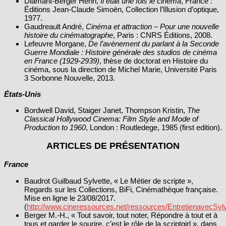
Diamant‑Berger Henri,
Il était une fois le cinéma
, France :
Éditions Jean‑Claude Simoën, Collection l’Illusion d’optique,
1977.
Gaudreault André,
Cinéma et attraction – Pour une nouvelle
histoire du cinématographe
, Paris : CNRS Éditions, 2008.
Lefeuvre Morgane,
De l’avènement du parlant à la Seconde
Guerre Mondiale : Histoire générale des studios de cinéma
en France (1929‑2939)
, thèse de doctorat en Histoire du
cinéma, sous la direction de Michel Marie, Université Paris
3 Sorbonne Nouvelle, 2013.
États-Unis
Bordwell David, Staiger Janet, Thompson Kristin,
The
Classical Hollywood Cinema: Film Style and Mode of
Production to 1960
, London : Routledege, 1985 (first edition).
ARTICLES DE PRÉSENTATION
France
Baudrot Guilbaud Sylvette, « Le Métier de scripte »,
Regards sur les Collections, BiFi, Cinémathèque française.
Mise en ligne le 23/08/2017.
(
http://www.cineressources.net/ressources/EntretienavecSyl
Berger M.-H., « Tout savoir, tout noter, Répondre à tout et à
tous et garder le sourire, c’est le rôle de la scriptgirl », dans