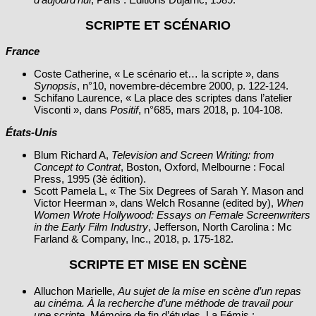
SCRIPTE ET SCÉNARIO
France
Coste Catherine, « Le scénario et… la scripte », dans
Synopsis
, n°10, novembre‑décembre 2000, p. 122‑124.
Schifano Laurence, « La place des scriptes dans l’atelier
Visconti », dans
Positif
, n°685, mars 2018, p. 104‑108.
États-Unis
Blum Richard A,
Television and Screen Writing: from
Concept to Contrat
, Boston, Oxford, Melbourne : Focal
Press, 1995 (3è édition).
Scott Pamela L, « The Six Degrees of Sarah Y. Mason and
Victor Heerman », dans Welch Rosanne (edited by),
When
Women Wrote Hollywood: Essays on Female Screenwriters
in the Early Film Industry
, Jefferson, North Carolina : Mc
Farland & Company, Inc., 2018, p. 175‑182.
SCRIPTE ET MISE EN SCÈNE
Alluchon Marielle,
Au sujet de la mise en scène d’un repas
au cinéma. À la recherche d’une méthode de travail pour
une scripte
, Mémoire de fin d’études, La Fémis :