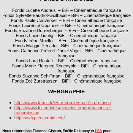
Fonds Lucette Andreïs – BiFi – Cinémathèque française
Fonds Sylvette Baudrot-Guilbaud – BiFi – Cinémathèque française
Fonds Paule Converset – BiFi – Cinémathèque française
Fonds Laurence Couturier – BiFi – Cinémathèque française
Fonds Suzanne Durrenberger – BiFi – Cinémathèque française
Fonds Lucie Lichtig – BiFi – Cinémathèque française
Fonds Irène Moeller – BiFi – Cinémathèque française
Fonds Maggie Perlado – BiFi – Cinémathèque française
Fonds Catherine Prévert‑Daniel Vogel – BiFi – Cinémathèque
française
Fonds Lara Rastelli – BiFi – Cinémathèque française
Fonds Marie‑Florence Roncayolo – BiFi – Cinémathèque
française
Fonds Suzanne Schiffman – BiFi – Cinémathèque française
Fonds Zoé Zurstrassen – BiFi – Cinémathèque française
WEBGRAPHIE
https://www.femis.fr/les-memoires-de-fin-d-etudes
https://www.lesscriptesassocies.org/formations-et-
transmission
https://wfpp.columbia.edu/
Nous remercions Florence Cheron, Émilie Delaunay et
LSA
pour