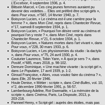
L’Excelsior
, 4 septembre 1936, p. 4.
Blitsein Marcel, « Ces cinq jeunes femmes auraient pu
devenir des vedettes… Elles ont préféré être script‑girls »,
dans
Pour vous
, n°587, 14 février 1940, p. 7.
Boisyvon Lucien, « Le cinéma est‑il une carrière pour la
femme ? », dans
Mon Ciné
, repris dans
Chantecler Revue
,
n°17, samedi 8 septembre 1934, p. 1.
Boisyvon Lucien, « Pourquoi l’on désire venir au cinéma et
pourquoi l’on y reste ? », dans
Mon Ciné
, repris dans
Chantecler Revue
, n°21, 6 octobre 1934, p. 1.
Boisyvon Lucien, « Natures mortes dans l’art vivant », dans
Pour vous
, n°228, 30 mars 1933, p. 6.
Boisyvon Lucien, « Les physionomies du studio : la dactylo
», dans
Pour vous
, n°75, 24 avril 1930, p. 4.
Couturier Laurence, Tobin Yann, « À quoi je sers ? », dans
Positif
, n°685, mars 2018, p. 98‑102.
Dereure Dominique, « Une machine vivante : la script girl »,
dans
Le Populaire
, 17 avril 1939, p. 1‑2.
Giroud Françoise, « Alors, vous voulez faire du cinéma ? »,
dans
Elle
, 20 février 1946.
Houle Denise, « Métier : scripte », dans
Ciné‑Bulles
, vol. 10,
n°2, décembre 1990‑février 1991, p. 56‑57.
Lamberbourg Adeline, Rot Gwenaële, « La mémoire de la
scripte », dans
Cinéma
, Paris, La Dispoute, 2013, p.
203‑218.
Panneel Henry, « Script‑girl : auprès des étoiles, mais pas