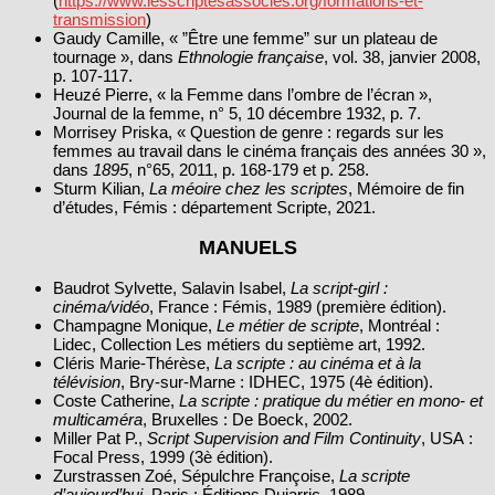
(
https://www.lesscriptesassocies.org/formations-et-
transmission
)
Gaudy Camille, « ”Être une femme” sur un plateau de
tournage », dans
Ethnologie française
, vol. 38, janvier 2008,
p. 107‑117.
Heuzé Pierre, « la Femme dans l’ombre de l’écran »,
Journal de la femme, n° 5, 10 décembre 1932, p. 7.
Morrisey Priska, « Question de genre : regards sur les
femmes au travail dans le cinéma français des années 30 »,
dans
1895
, n°65, 2011, p. 168‑179 et p. 258.
Sturm Kilian,
La méoire chez les scriptes
, Mémoire de fin
d’études, Fémis : département Scripte, 2021.
MANUELS
Baudrot Sylvette, Salavin Isabel,
La script‑girl :
cinéma/vidéo
, France : Fémis, 1989 (première édition).
Champagne Monique,
Le métier de scripte
, Montréal :
Lidec, Collection Les métiers du septième art, 1992.
Cléris Marie-Thérèse,
La scripte : au cinéma et à la
télévision
, Bry‑sur‑Marne : IDHEC, 1975 (4è édition).
Coste Catherine,
La scripte : pratique du métier en mono‑ et
multicaméra
, Bruxelles : De Boeck, 2002.
Miller Pat P.,
Script Supervision and Film Continuity
, USA :
Focal Press, 1999 (3è édition).
Zurstrassen Zoé, Sépulchre Françoise,
La scripte
d’aujourd’hui
, Paris : Éditions Dujarric, 1989.