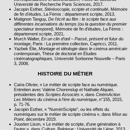
Université de Recherche Paris Sciences, 2017.
Jacopin Esther,
Stéréoscopie, scripte et continuité
, Mémoire
de fin d’études, La Fémis : département scripte, 2013.
Matignon Tanguy,
De l’écrit au film : le scripte face aux
différentes incarnations du temps (ou la question du premier
spectateur temporel)
, Mémoire de fin d’études, La Fémis :
département scripte, 2021.
Murch Walter,
En un clin d’œil – Passé, présent et futur du
montage
, Paris : La première collection, Capricci, 2011.
Yazbek Élie,
Montage et idéologie dans le cinéma américain
contemporain
, Thèse de doctorat en Études
cinématographiques, Université Sorbonne Nouvelle – Paris
3, 2008.
HISTOIRE DU MÉTIER
Caïra Olivier, « Le métier de scripte face au numérique.
Entretien avec Valérie Chorenslup et Nathalie Alquier,
présidentes des
Scriptes Associés
», dans
CinémAction
Les Métiers du cinéma à l’ère du numérique
, n°155, 2015,
p. 71‑76.
Jacopin Esther, « ”NumériScripte”, ou les effets du
numériques sur le métier de scripte cinéma », dans
Mise au
Point
, décembre 2019.
Jousten Lison, « Le métier de scripte, d’une génération à
l’autre », dans
Culture
, Belgique : Université de Liège, 2013.