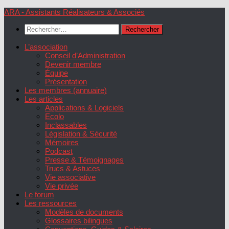
Skip
ARA - Assistants Réalisateurs & Associés
to
Rechercher :
content
L’association
Conseil d’Administration
Devenir membre
Équipe
Présentation
Les membres (annuaire)
Les articles
Applications & Logiciels
Ecolo
Inclassables
Législation & Sécurité
Mémoires
Podcast
Presse & Témoignages
Trucs & Astuces
Vie associative
Vie privée
Le forum
Les ressources
Modèles de documents
Glossaires bilingues