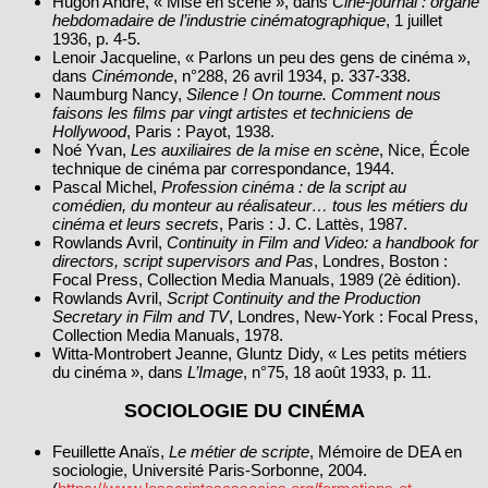
Hugon André, « Mise en scène », dans
Ciné‑journal : organe
hebdomadaire de l’industrie cinématographique
, 1 juillet
1936, p. 4‑5.
Lenoir Jacqueline, « Parlons un peu des gens de cinéma »,
dans
Cinémonde
, n°288, 26 avril 1934, p. 337‑338.
Naumburg Nancy,
Silence ! On tourne. Comment nous
faisons les films par vingt artistes et techniciens de
Hollywood
, Paris : Payot, 1938.
Noé Yvan,
Les auxiliaires de la mise en scène
, Nice, École
technique de cinéma par correspondance, 1944.
Pascal Michel,
Profession cinéma : de la script au
comédien, du monteur au réalisateur… tous les métiers du
cinéma et leurs secrets
, Paris : J. C. Lattès, 1987.
Rowlands Avril,
Continuity in Film and Video: a handbook for
directors, script supervisors and Pas
, Londres, Boston :
Focal Press, Collection Media Manuals, 1989 (2è édition).
Rowlands Avril,
Script Continuity and the Production
Secretary in Film and TV
, Londres, New‑York : Focal Press,
Collection Media Manuals, 1978.
Witta‑Montrobert Jeanne, Gluntz Didy, « Les petits métiers
du cinéma », dans
L’Image
, n°75, 18 août 1933, p. 11.
SOCIOLOGIE DU CINÉMA
Feuillette Anaïs,
Le métier de scripte
, Mémoire de DEA en
sociologie, Université Paris‑Sorbonne, 2004.