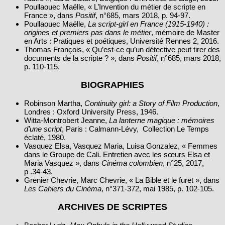
Poullaouec Maëlle, « L’Invention du métier de scripte en
France », dans
Positif
, n°685, mars 2018, p. 94‑97.
Poullaouec Maëlle,
La script-girl en France (1915-1940) :
origines et premiers pas dans le métier
, mémoire de Master
en Arts : Pratiques et poétiques, Université Rennes 2, 2016.
Thomas François, « Qu’est‑ce qu’un détective peut tirer des
documents de la scripte ? », dans
Positif
, n°685, mars 2018,
p. 110‑115.
BIOGRAPHIES
Robinson Martha,
Continuity girl: a Story of Film Production
,
Londres : Oxford University Press, 1946.
Witta‑Montrobert Jeanne,
La lanterne magique : mémoires
d’une script
, Paris : Calmann‑Lévy, Collection Le Temps
éclaté, 1980.
Vasquez Elsa, Vasquez Maria, Luisa Gonzalez, « Femmes
dans le Groupe de Cali. Entretien avec les sœurs Elsa et
Maria Vasquez », dans
Cinéma colombien
, n°25, 2017,
p .34‑43.
Grenier Chevrie, Marc Chevrie, « La Bible et le furet », dans
Les Cahiers du Cinéma
, n°371‑372, mai 1985, p. 102‑105.
ARCHIVES DE SCRIPTES