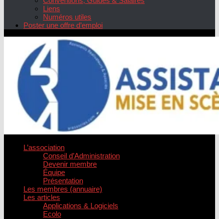
Conventions, Guides & Salaires
Liens
Numéros utiles
Poster une offre d’emploi
L’association
Conseil d’Administration
Devenir membre
Équipe
Présentation
Les membres (annuaire)
Les articles
Applications & Logiciels
Ecolo