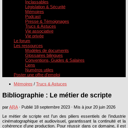
Inclassables
Législation & Sécurité
Mémoires
Podcast
Presse & Témoignages
Trucs & Astuces
Vie associative
Vie privée
Le forum
Les ressources
Modèles de documents
Glossaires bilingues
Conventions, Guides & Salaires
Liens
Numéros utiles
Poster une offre d’emploi
Mémoires
/
Trucs & Astuces
Bibliographie : Le métier de scripte
par
ARA
· Publié
18 septembre 2023
· Mis à jour
20 juin 2026
Le métier de scripte est l’un des piliers essentiels de l’industrie
cinématographique et audiovisuel, garantissant la continuité et la
cohérence d’une production. Pour réussir dans ce domaine, il est