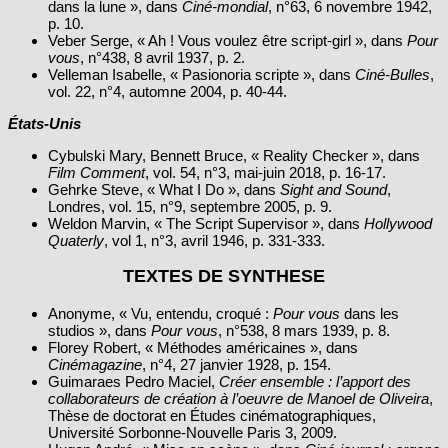
dans la lune », dans
Ciné‑mondial
, n°63, 6 novembre 1942,
p. 10.
Veber Serge, « Ah ! Vous voulez être script‑girl », dans
Pour
vous
, n°438, 8 avril 1937, p. 2.
Velleman Isabelle, « Pasionoria scripte », dans
Ciné-Bulles
,
vol. 22, n°4, automne 2004, p. 40‑44.
États-Unis
Cybulski Mary, Bennett Bruce, « Reality Checker », dans
Film Comment
, vol. 54, n°3, mai‑juin 2018, p. 16‑17.
Gehrke Steve, « What I Do », dans
Sight and Sound
,
Londres, vol. 15, n°9, septembre 2005, p. 9.
Weldon Marvin, « The Script Supervisor », dans
Hollywood
Quaterly
, vol 1, n°3, avril 1946, p. 331‑333.
TEXTES DE SYNTHESE
Anonyme, « Vu, entendu, croqué :
Pour vous
dans les
studios », dans
Pour vous
, n°538, 8 mars 1939, p. 8.
Florey Robert, « Méthodes américaines », dans
Cinémagazine
, n°4, 27 janvier 1928, p. 154.
Guimaraes Pedro Maciel,
Créer ensemble : l’apport des
collaborateurs de création à l’oeuvre de Manoel de Oliveira
,
Thèse de doctorat en Études cinématographiques,
Université Sorbonne-Nouvelle Paris 3, 2009.