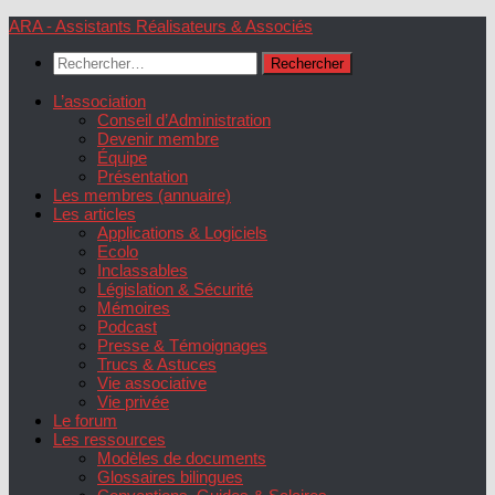
Skip
ARA - Assistants Réalisateurs & Associés
to
Rechercher :
content
L’association
Conseil d’Administration
Devenir membre
Équipe
Présentation
Les membres (annuaire)
Les articles
Applications & Logiciels
Ecolo
Inclassables
Législation & Sécurité
Mémoires
Podcast
Presse & Témoignages
Trucs & Astuces
Vie associative
Vie privée
Le forum
Les ressources
Modèles de documents
Glossaires bilingues