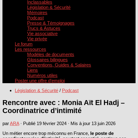
Inclassables
Législation & Sécurité
Mémoires
Podcast
Presse & Témoignages
Trucs & Astuces
Vie associative
Vie privée
Le forum
Les ressources
Modèles de documents
Glossaires bilingues
Conventions, Guides & Salaires
Liens
Numéros utiles
Poster une offre d’emploi
Législation & Sécurité
/
Podcast
Rencontre avec : Monia Aït El Hadj –
Coordinatrice d’intimité
par
ARA
· Publié
19 février 2024
· Mis à jour
13 juin 2026
Un métier encore trop méconnu en France,
le poste de