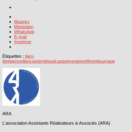
Bluesky
Mastodon
WhatsApp
E-mail
Imprimer
Étiquettes :
bien-
être
bienveillance
intimité
podcast
prévention
référent
tournage
ARA
L'association Assistants Réalisateurs & Associés (ARA)