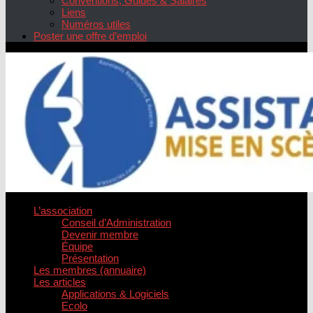
Conventions, Guides & Salaires
Liens
Numéros utiles
Poster une offre d’emploi
L’association
Conseil d’Administration
Devenir membre
Équipe
Présentation
Les membres (annuaire)
Les articles
Applications & Logiciels
Ecolo