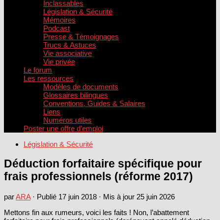
Inclassables
Législation & Sécurité
Mémoires
Podcast
Presse & Témoignages
Trucs & Astuces
Vie associative
Vie privée
Le forum
Les ressources
Modèles de documents
Glossaires bilingues
Conventions, Guides & Salaires
Liens
Numéros utiles
Poster une offre d’emploi
Législation & Sécurité
Déduction forfaitaire spécifique pour
frais professionnels (réforme 2017)
par
ARA
· Publié
17 juin 2018
· Mis à jour
25 juin 2026
Mettons fin aux rumeurs, voici les faits ! Non, l’abattement