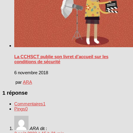
La CCHSCT publie son livret d’accueil sur les
conditions de sécurité
6 novembre 2018
par
ARA
1 réponse
Commentaires
1
Pings
0
ARA
dit :