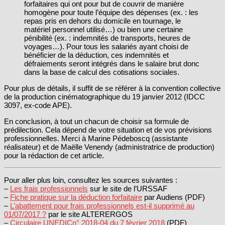
forfaitaires qui ont pour but de couvrir de manière
homogène pour toute l’équipe des dépenses (ex. : les
repas pris en dehors du domicile en tournage, le
matériel personnel utilisé…) ou bien une certaine
pénibilité (ex. : indemnités de transports, heures de
voyages…). Pour tous les salariés ayant choisi de
bénéficier de la déduction, ces indemnités et
défraiements seront intégrés dans le salaire brut donc
dans la base de calcul des cotisations sociales.
Pour plus de détails, il suffit de se référer à la convention collective
de la production cinématographique du 19 janvier 2012 (IDCC
3097, ex-code APE).
En conclusion, à tout un chacun de choisir sa formule de
prédilection. Cela dépend de votre situation et de vos prévisions
professionnelles. Merci à Marine Pédeboscq (assistante
réalisateur) et de Maëlle Venendy (administratrice de production)
pour la rédaction de cet article.
Pour aller plus loin, consultez les sources suivantes :
–
Les frais professionnels
sur le site de l’URSSAF
–
Fiche pratique sur la déduction forfaitaire
par Audiens (PDF)
–
L’abattement pour frais professionnels est-il supprimé au
01/07/2017 ?
par le site ALTERERGOS
–
Circulaire UNEDICn° 2018-04 du 7 février 2018
(PDF)