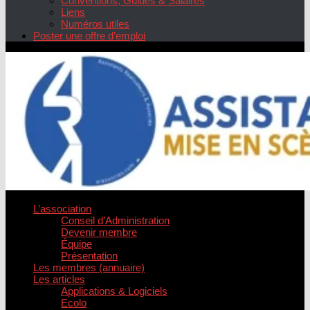
Conventions, Guides & Salaires
Liens
Numéros utiles
Poster une offre d’emploi
L’association
Conseil d’Administration
Devenir membre
Équipe
Présentation
Les membres (annuaire)
Les articles
Applications & Logiciels
Ecolo