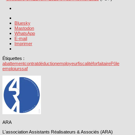
Bluesky
Mastodon
WhatsApp
E-mail
Imprimer
Étiquettes :
abattement
contrat
déduction
employeur
fiscalité
forfaitaire
Pôle
emploi
urssaf
ARA
L'association Assistants Réalisateurs & Associés (ARA)