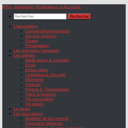
Skip
ARA - Assistants Réalisateurs & Associés
to
Rechercher :
content
L’association
Conseil d’Administration
Devenir membre
Équipe
Présentation
Les membres (annuaire)
Les articles
Applications & Logiciels
Ecolo
Inclassables
Législation & Sécurité
Mémoires
Podcast
Presse & Témoignages
Trucs & Astuces
Vie associative
Vie privée
Le forum
Les ressources
Modèles de documents
Glossaires bilingues