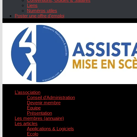
Conventions, Guides & Salaires
Liens
Numéros utiles
Poster une offre d’emploi
L’association
Conseil d’Administration
Devenir membre
Équipe
Présentation
Les membres (annuaire)
Les articles
Applications & Logiciels
Ecolo