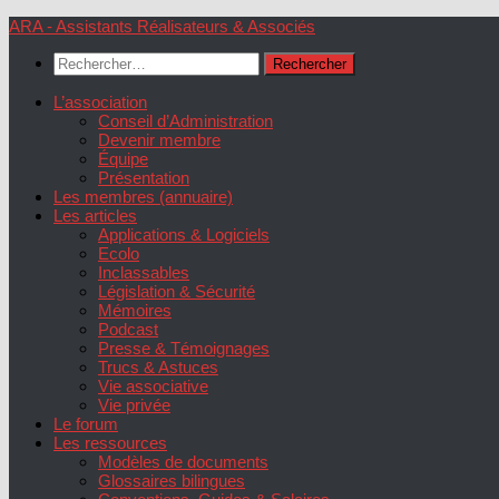
Skip
ARA - Assistants Réalisateurs & Associés
to
Rechercher :
content
L’association
Conseil d’Administration
Devenir membre
Équipe
Présentation
Les membres (annuaire)
Les articles
Applications & Logiciels
Ecolo
Inclassables
Législation & Sécurité
Mémoires
Podcast
Presse & Témoignages
Trucs & Astuces
Vie associative
Vie privée
Le forum
Les ressources
Modèles de documents
Glossaires bilingues