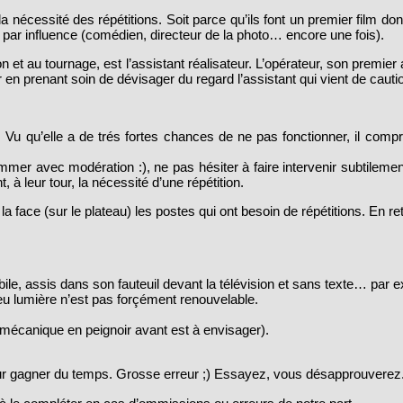
 nécessité des répétitions. Soit parce qu’ils font un premier film don
e par influence (comédien, directeur de la photo… encore une fois).
on et au tournage, est l’assistant réalisateur. L’opérateur, son premi
 prenant soin de dévisager du regard l’assistant qui vient de caution
che. Vu qu’elle a de trés fortes chances de ne pas fonctionner, il co
mer avec modération :), ne pas hésiter à faire intervenir subtilement
 à leur tour, la nécessité d’une répétition.
à la face (sur le plateau) les postes qui ont besoin de répétitions. En r
le, assis dans son fauteuil devant la télévision et sans texte… par 
jeu lumière n’est pas forçément renouvelable.
écanique en peignoir avant est à envisager).
our gagner du temps. Grosse erreur ;) Essayez, vous désapprouverez