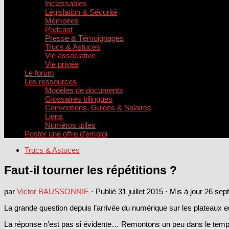
Inclassables
Législation & Sécurité
Mémoires
Podcast
Presse & Témoignages
Trucs & Astuces
Vie associative
Vie privée
Le forum
Les ressources
Modèles de documents
Glossaires bilingues
Conventions, Guides & Salaires
Liens
Numéros utiles
Poster une offre d’emploi
Trucs & Astuces
Faut-il tourner les répétitions ?
par
Victor BAUSSONNIE
· Publié
31 juillet 2015
· Mis à jour
26 sep
La grande question depuis l’arrivée du numérique sur les plateaux en 
La réponse n’est pas si évidente… Remontons un peu dans le temps 