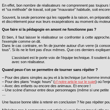
En effet, bon nombre de réalisateurs ne comprennent pas toujours la
et “sa méthode” de travail, soit par “mauvaise” habitude, soit encor
Souvent, la seule personne qui les rappelle à la raison, en préparati
et discrètement pour eux leurs exaspérations au moment du moteur en
Que faire si la pédagogie en amont ne fonctionne pas ?
Et bien, il faut laisser le réalisateur se confronter à cette appro
l’exemple comme on dit.
Dans le cas contraire, en fin de journée autour d’un verre (à consom
tous”. Si ils ne le font pas d’eux mêmes. Que ces derniers expliquent,
L’assistant est le porte voix de l’équipe technique. Il soutient 
avec son réalisateur.
Quand peux-t’on se permettre de tourner sans répéter ?
– Pour des plans simples au jeu et à la technique (un homme immobi
– Pour des plans “magic hours” (
cf notre article sur le sujet
) où l’en
– Avec des enfants ou encore des animaux. Et encore !
– Une scène d’amour entre deux personnages (même si une petite m
…
Une fausse bonne idée à retenir en conclusion ? Ne pas répéter p