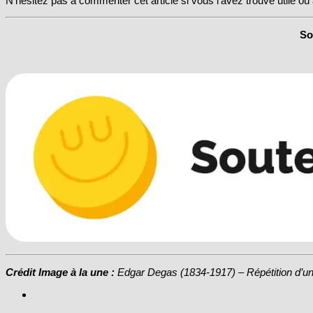
N’hésitez pas à commenter cet article si vous l’avez trouvé utile o
So
Crédit Image à la une :
Edgar Degas (1834-1917) – Répétition d’un 