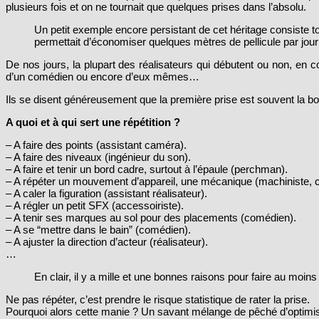
plusieurs fois et on ne tournait que quelques prises dans l’absolu.
Un petit exemple encore persistant de cet héritage consiste t
permettait d’économiser quelques mètres de pellicule par jo
De nos jours, la plupart des réalisateurs qui débutent ou non, en 
d’un comédien ou encore d’eux mêmes…
Ils se disent généreusement que la première prise est souvent la bon
A quoi et à qui sert une répétition ?
– A faire des points (assistant caméra).
– A faire des niveaux (ingénieur du son).
– A faire et tenir un bord cadre, surtout à l’épaule (perchman).
– A répéter un mouvement d’appareil, une mécanique (machiniste, c
– A caler la figuration (assistant réalisateur).
– A régler un petit SFX (accessoiriste).
– A tenir ses marques au sol pour des placements (comédien).
– A se “mettre dans le bain” (comédien).
– A ajuster la direction d’acteur (réalisateur).
…
En clair, il y a mille et une bonnes raisons pour faire au moi
Ne pas répéter, c’est prendre le risque statistique de rater la prise.
Pourquoi alors cette manie ? Un savant mélange de pêché d’optimi