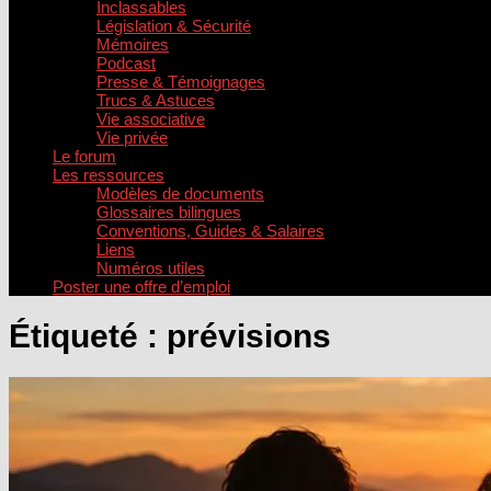
Inclassables
Législation & Sécurité
Mémoires
Podcast
Presse & Témoignages
Trucs & Astuces
Vie associative
Vie privée
Le forum
Les ressources
Modèles de documents
Glossaires bilingues
Conventions, Guides & Salaires
Liens
Numéros utiles
Poster une offre d’emploi
Étiqueté :
prévisions