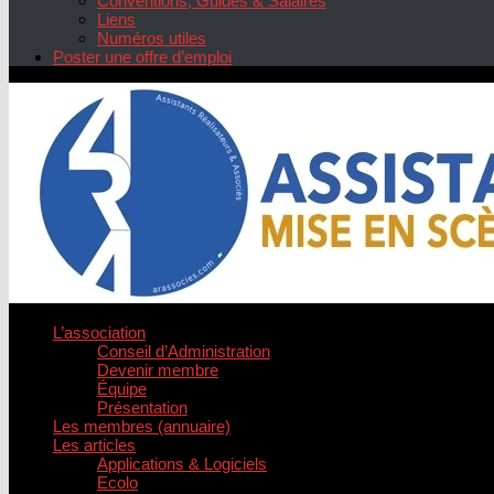
Conventions, Guides & Salaires
Liens
Numéros utiles
Poster une offre d’emploi
L’association
Conseil d’Administration
Devenir membre
Équipe
Présentation
Les membres (annuaire)
Les articles
Applications & Logiciels
Ecolo