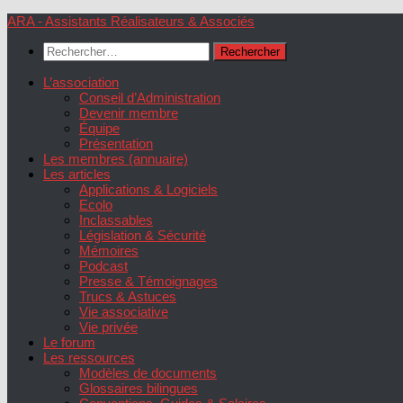
Skip
ARA - Assistants Réalisateurs & Associés
to
Rechercher :
content
L’association
Conseil d’Administration
Devenir membre
Équipe
Présentation
Les membres (annuaire)
Les articles
Applications & Logiciels
Ecolo
Inclassables
Législation & Sécurité
Mémoires
Podcast
Presse & Témoignages
Trucs & Astuces
Vie associative
Vie privée
Le forum
Les ressources
Modèles de documents
Glossaires bilingues