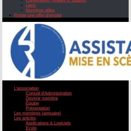
Conventions, Guides & Salaires
Liens
Numéros utiles
Poster une offre d’emploi
L’association
Conseil d’Administration
Devenir membre
Équipe
Présentation
Les membres (annuaire)
Les articles
Applications & Logiciels
Ecolo