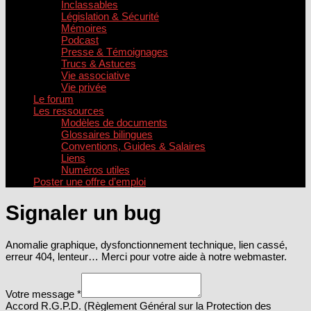
Inclassables
Législation & Sécurité
Mémoires
Podcast
Presse & Témoignages
Trucs & Astuces
Vie associative
Vie privée
Le forum
Les ressources
Modèles de documents
Glossaires bilingues
Conventions, Guides & Salaires
Liens
Numéros utiles
Poster une offre d’emploi
Signaler un bug
Anomalie graphique, dysfonctionnement technique, lien cassé,
erreur 404, lenteur… Merci pour votre aide à notre webmaster.
Votre message
*
Accord R.G.P.D. (Règlement Général sur la Protection des