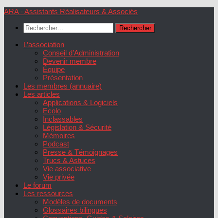
Skip
ARA - Assistants Réalisateurs & Associés
to
Rechercher :
content
L’association
Conseil d’Administration
Devenir membre
Équipe
Présentation
Les membres (annuaire)
Les articles
Applications & Logiciels
Ecolo
Inclassables
Législation & Sécurité
Mémoires
Podcast
Presse & Témoignages
Trucs & Astuces
Vie associative
Vie privée
Le forum
Les ressources
Modèles de documents
Glossaires bilingues