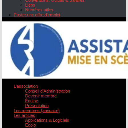
Conventions, Guides & Salaires
Liens
Numéros utiles
Poster une offre d’emploi
L’association
Conseil d’Administration
Devenir membre
Équipe
Présentation
Les membres (annuaire)
Les articles
Applications & Logiciels
Ecolo