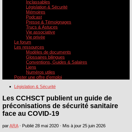
Inclassables
Législation & Sécurité
Mémoires
Podcast
Presse & Témoignages
Trucs & Astuces
Vie associative
Vie privée
Le forum
Les ressources
Modèles de documents
Glossaires bilingues
Conventions, Guides & Salaires
Liens
Numéros utiles
Poster une offre d’emploi
Législation & Sécurité
Les CCHSCT publient un guide de
préconisations de sécurité sanitaire
face au COVID-19
par
ARA
· Publié
28 mai 2020
· Mis à jour
25 juin 2026