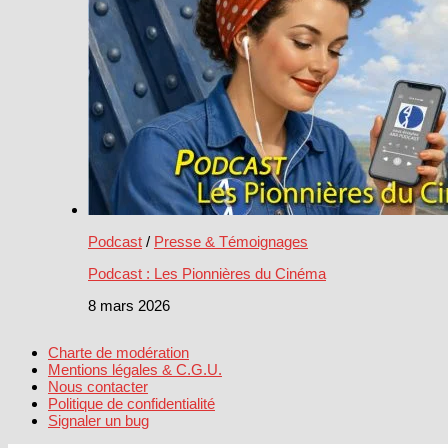
Podcast
/
Presse & Témoignages
Podcast : Les Pionnières du Cinéma
8 mars 2026
Charte de modération
Mentions légales & C.G.U.
Nous contacter
Politique de confidentialité
Signaler un bug