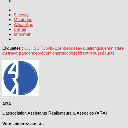
Bluesky
Mastodon
WhatsApp
E-mail
Imprimer
Étiquettes :
CCHSCT
Covid-19
entreprise
évaluation
guide
ministère
du travail
pandémie
prévention
protocole
référent
risque
sécurité
ARA
L'association Assistants Réalisateurs & Associés (ARA)
Vous aimerez aussi...