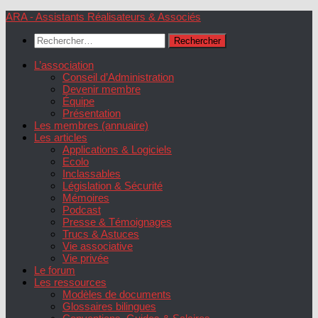
Skip
ARA - Assistants Réalisateurs & Associés
to
Rechercher :
content
L’association
Conseil d’Administration
Devenir membre
Équipe
Présentation
Les membres (annuaire)
Les articles
Applications & Logiciels
Ecolo
Inclassables
Législation & Sécurité
Mémoires
Podcast
Presse & Témoignages
Trucs & Astuces
Vie associative
Vie privée
Le forum
Les ressources
Modèles de documents
Glossaires bilingues