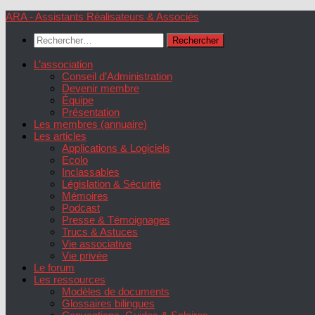
Skip
ARA - Assistants Réalisateurs & Associés
to
Rechercher :
content
L’association
Conseil d’Administration
Devenir membre
Équipe
Présentation
Les membres (annuaire)
Les articles
Applications & Logiciels
Ecolo
Inclassables
Législation & Sécurité
Mémoires
Podcast
Presse & Témoignages
Trucs & Astuces
Vie associative
Vie privée
Le forum
Les ressources
Modèles de documents
Glossaires bilingues