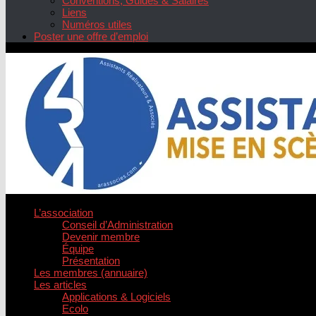
Conventions, Guides & Salaires
Liens
Numéros utiles
Poster une offre d’emploi
L’association
Conseil d’Administration
Devenir membre
Équipe
Présentation
Les membres (annuaire)
Les articles
Applications & Logiciels
Ecolo