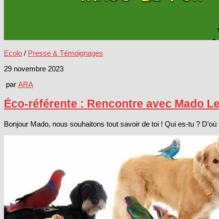
Ecolo
/
Presse & Témoignages
29 novembre 2023
par
ARA
Éco-référente : Rencontre avec Mado Le
Bonjour Mado, nous souhaitons tout savoir de toi ! Qui es-tu ? D’où 