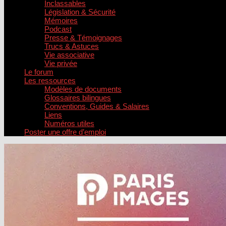
Inclassables
Législation & Sécurité
Mémoires
Podcast
Presse & Témoignages
Trucs & Astuces
Vie associative
Vie privée
Le forum
Les ressources
Modèles de documents
Glossaires bilingues
Conventions, Guides & Salaires
Liens
Numéros utiles
Poster une offre d’emploi