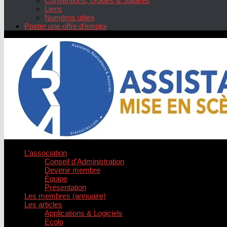
Conventions, Guides & Salaires
Liens
Numéros utiles
Poster une offre d’emploi
L’association
Conseil d’Administration
Devenir membre
Équipe
Présentation
Les membres (annuaire)
Les articles
Applications & Logiciels
Ecolo