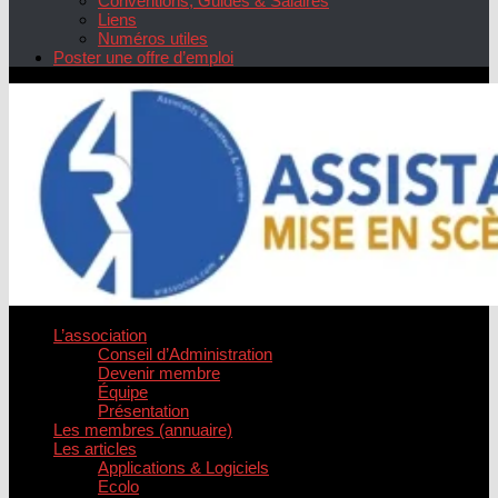
Conventions, Guides & Salaires
Liens
Numéros utiles
Poster une offre d’emploi
L’association
Conseil d’Administration
Devenir membre
Équipe
Présentation
Les membres (annuaire)
Les articles
Applications & Logiciels
Ecolo