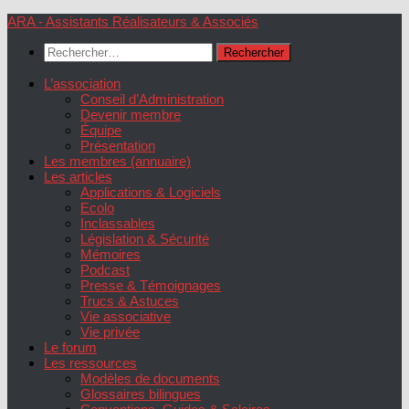
Skip
ARA - Assistants Réalisateurs & Associés
to
Rechercher :
content
L’association
Conseil d’Administration
Devenir membre
Équipe
Présentation
Les membres (annuaire)
Les articles
Applications & Logiciels
Ecolo
Inclassables
Législation & Sécurité
Mémoires
Podcast
Presse & Témoignages
Trucs & Astuces
Vie associative
Vie privée
Le forum
Les ressources
Modèles de documents
Glossaires bilingues