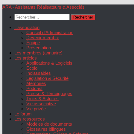
Skip
ARA - Assistants Réalisateurs & Associés
to
Rechercher :
content
L’association
Conseil d’Administration
Devenir membre
Équipe
Présentation
Les membres (annuaire)
Les articles
Applications & Logiciels
Ecolo
Inclassables
Législation & Sécurité
Mémoires
Podcast
Presse & Témoignages
Trucs & Astuces
Vie associative
Vie privée
Le forum
Les ressources
Modèles de documents
Glossaires bilingues