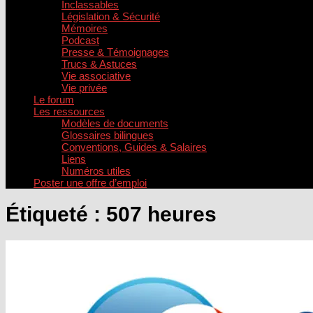
Inclassables
Législation & Sécurité
Mémoires
Podcast
Presse & Témoignages
Trucs & Astuces
Vie associative
Vie privée
Le forum
Les ressources
Modèles de documents
Glossaires bilingues
Conventions, Guides & Salaires
Liens
Numéros utiles
Poster une offre d’emploi
Étiqueté :
507 heures