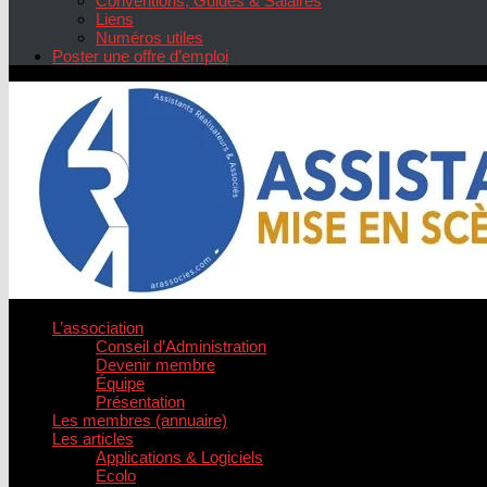
Conventions, Guides & Salaires
Liens
Numéros utiles
Poster une offre d’emploi
L’association
Conseil d’Administration
Devenir membre
Équipe
Présentation
Les membres (annuaire)
Les articles
Applications & Logiciels
Ecolo