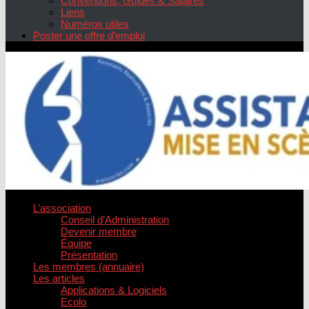
Conventions, Guides & Salaires
Liens
Numéros utiles
Poster une offre d’emploi
L’association
Conseil d’Administration
Devenir membre
Équipe
Présentation
Les membres (annuaire)
Les articles
Applications & Logiciels
Ecolo