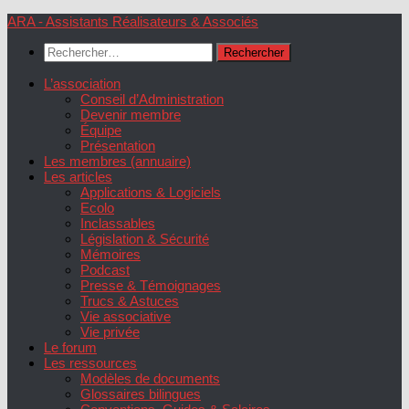
Skip
ARA - Assistants Réalisateurs & Associés
to
Rechercher :
content
L’association
Conseil d’Administration
Devenir membre
Équipe
Présentation
Les membres (annuaire)
Les articles
Applications & Logiciels
Ecolo
Inclassables
Législation & Sécurité
Mémoires
Podcast
Presse & Témoignages
Trucs & Astuces
Vie associative
Vie privée
Le forum
Les ressources
Modèles de documents
Glossaires bilingues