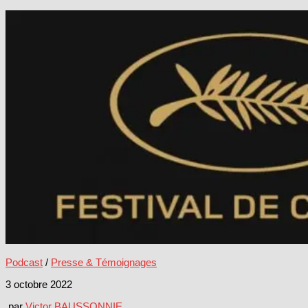
Podcast
/
Presse & Témoignages
3 octobre 2022
par
Victor BAUSSONNIE