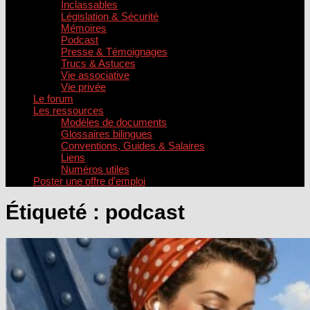
Inclassables
Législation & Sécurité
Mémoires
Podcast
Presse & Témoignages
Trucs & Astuces
Vie associative
Vie privée
Le forum
Les ressources
Modèles de documents
Glossaires bilingues
Conventions, Guides & Salaires
Liens
Numéros utiles
Poster une offre d’emploi
Étiqueté :
podcast