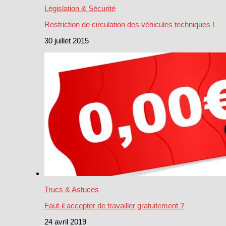
Législation & Sécurité
Restriction de circulation des véhicules techniques !
30 juillet 2015
Trucs & Astuces
Faut-il accepter de travailler gratuitement ?
24 avril 2019