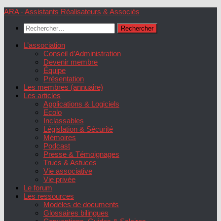
Skip
ARA - Assistants Réalisateurs & Associés
to
Rechercher :
content
L’association
Conseil d’Administration
Devenir membre
Équipe
Présentation
Les membres (annuaire)
Les articles
Applications & Logiciels
Ecolo
Inclassables
Législation & Sécurité
Mémoires
Podcast
Presse & Témoignages
Trucs & Astuces
Vie associative
Vie privée
Le forum
Les ressources
Modèles de documents
Glossaires bilingues