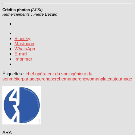
Crédits photos
(AFSI)
Remerciements : Pierre Bézard
Bluesky
Mastodon
WhatsApp
E-mail
Imprimer
Étiquettes :
chef opérateur du son
ingénieur du
son
métier
partage
perche
percheman
perchewoman
plateau
tournage
ARA