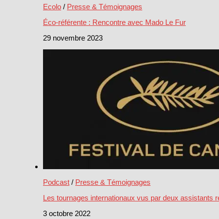
Ecolo
/
Presse & Témoignages
Éco-référente : Rencontre avec Mado Le Fur
29 novembre 2023
Podcast
/
Presse & Témoignages
Les tournages internationaux vus par deux assistants ré
3 octobre 2022