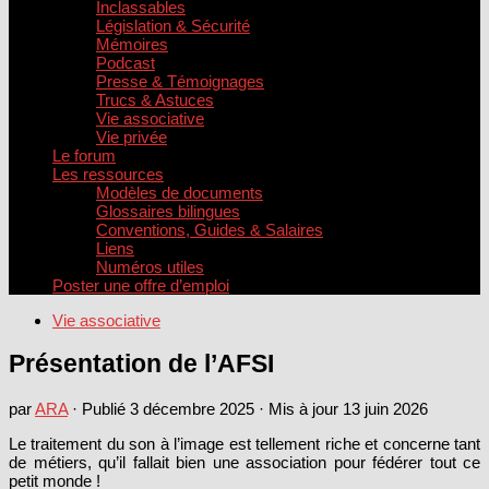
Inclassables
Législation & Sécurité
Mémoires
Podcast
Presse & Témoignages
Trucs & Astuces
Vie associative
Vie privée
Le forum
Les ressources
Modèles de documents
Glossaires bilingues
Conventions, Guides & Salaires
Liens
Numéros utiles
Poster une offre d’emploi
Vie associative
Présentation de l’AFSI
par
ARA
· Publié
3 décembre 2025
· Mis à jour
13 juin 2026
Le traitement du son à l’image est tellement riche et concerne tant
de métiers, qu’il fallait bien une association pour fédérer tout ce
petit monde !