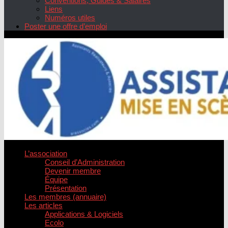
Conventions, Guides & Salaires
Liens
Numéros utiles
Poster une offre d’emploi
L’association
Conseil d’Administration
Devenir membre
Équipe
Présentation
Les membres (annuaire)
Les articles
Applications & Logiciels
Ecolo