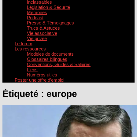
Inclassables
Législation & Sécurité
Mémoires
Podcast
Presse & Témoignages
Trucs & Astuces
Vie associative
Vie privée
Le forum
Les ressources
Modèles de documents
Glossaires bilingues
Conventions, Guides & Salaires
Liens
Numéros utiles
Poster une offre d’emploi
Étiqueté :
europe