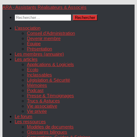
Skip
ARA - Assistants Réalisateurs & Associés
to
Rechercher :
content
L’association
Conseil d’Administration
Devenir membre
Équipe
Présentation
Les membres (annuaire)
Les articles
Applications & Logiciels
Ecolo
Inclassables
Législation & Sécurité
Mémoires
Podcast
Presse & Témoignages
Trucs & Astuces
Vie associative
Vie privée
Le forum
Les ressources
Modèles de documents
Glossaires bilingues