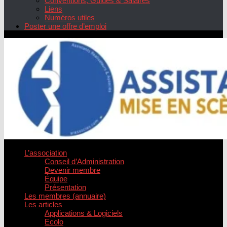
Conventions, Guides & Salaires
Liens
Numéros utiles
Poster une offre d’emploi
L’association
Conseil d’Administration
Devenir membre
Équipe
Présentation
Les membres (annuaire)
Les articles
Applications & Logiciels
Ecolo