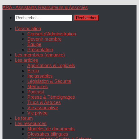
Skip
ARA - Assistants Réalisateurs & Associés
to
Rechercher :
content
L’association
Conseil d’Administration
Devenir membre
Équipe
Présentation
Les membres (annuaire)
Les articles
Applications & Logiciels
Ecolo
Inclassables
Législation & Sécurité
Mémoires
Podcast
Presse & Témoignages
Trucs & Astuces
Vie associative
Vie privée
Le forum
Les ressources
Modèles de documents
Glossaires bilingues