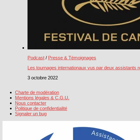
Podcast
/
Presse & Témoignages
Les tournages internationaux vus par deux assistants ré
3 octobre 2022
Charte de modération
Mentions légales & C.G.U.
Nous contacter
Politique de confidentialité
Signaler un bug