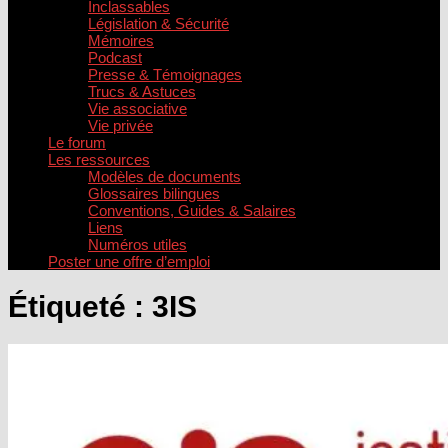
Inclassables
Législation & Sécurité
Mémoires
Podcast
Presse & Témoignages
Trucs & Astuces
Vie associative
Vie privée
Le forum
Les ressources
Modèles de documents
Glossaires bilingues
Conventions, Guides & Salaires
Liens
Numéros utiles
Poster une offre d’emploi
Étiqueté :
3IS