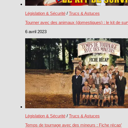
Législation & Sécurité
/
Trucs & Astuces
Tourner avec des animaux (domestiques) : le kit de sur
6 avril 2023
Législation & Sécurité
/
Trucs & Astuces
Temps de tournage avec des mineurs : Fiche récap’