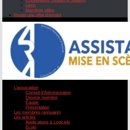
Conventions, Guides & Salaires
Liens
Numéros utiles
Poster une offre d’emploi
L’association
Conseil d’Administration
Devenir membre
Équipe
Présentation
Les membres (annuaire)
Les articles
Applications & Logiciels
Ecolo