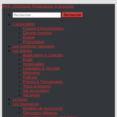
Skip
ARA - Assistants Réalisateurs & Associés
to
Rechercher :
content
L’association
Conseil d’Administration
Devenir membre
Équipe
Présentation
Les membres (annuaire)
Les articles
Applications & Logiciels
Ecolo
Inclassables
Législation & Sécurité
Mémoires
Podcast
Presse & Témoignages
Trucs & Astuces
Vie associative
Vie privée
Le forum
Les ressources
Modèles de documents
Glossaires bilingues