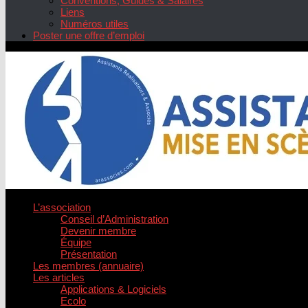
Conventions, Guides & Salaires
Liens
Numéros utiles
Poster une offre d’emploi
L’association
Conseil d’Administration
Devenir membre
Équipe
Présentation
Les membres (annuaire)
Les articles
Applications & Logiciels
Ecolo