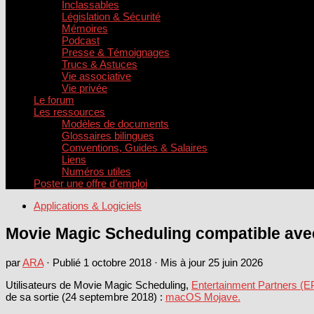
Inclassables
Législation & Sécurité
Mémoires
Podcast
Presse & Témoignages
Trucs & Astuces
Vie associative
Vie privée
Le forum
Les ressources
Modèles de documents
Glossaires bilingues
Conventions, Guides & Salaires
Liens
Numéros utiles
Poster une offre d’emploi
Applications & Logiciels
Movie Magic Scheduling compatible av
par
ARA
· Publié
1 octobre 2018
· Mis à jour
25 juin 2026
Utilisateurs de Movie Magic Scheduling,
Entertainment Partners (E
de sa sortie (24 septembre 2018) :
macOS Mojave.