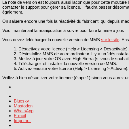
La note de version est toujours aussi laconique pour cette mouture 
contacter le support pour gérer sa licence. Il faudra passer désormai
également.
On saluera encore une fois la réactivité du fabricant, qui depuis ma
Voici maintenant la manipulation à suivre pour faire la mise à jour.
Vous devez télécharger la nouvelle version de MMS
sur le site
. Ens
1. Désactivez votre licence (Help > Licensing > Desactivate).
2. Désinstallez MMS de votre ordinateur. Il y a un “désinstal
3. Mettez à jour votre OS avec High Sierra (si vous le souhaite
4. Téléchargez et installez la nouvelle version de MMS.
5. Activez ensuite votre license (Help > Licensing > Activate).
Veillez à bien désactiver votre licence (étape 1) sinon vous aurez u
Bluesky
Mastodon
WhatsApp
E-mail
Imprimer