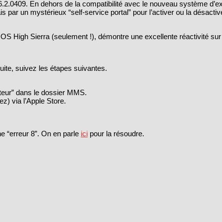
6.2.0409. En dehors de la compatibilité avec le nouveau système d’expl
s par un mystérieux “self-service portal” pour l’activer ou la désactiv
cOS High Sierra (seulement !), démontre une excellente réactivité sur
uite, suivez les étapes suivantes.
lateur” dans le dossier MMS.
z) via l’Apple Store.
ne “erreur 8”. On en parle
ici
pour la résoudre.