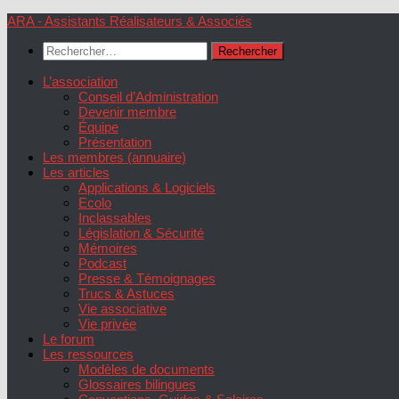
Skip
ARA - Assistants Réalisateurs & Associés
to
Rechercher :
content
L’association
Conseil d’Administration
Devenir membre
Équipe
Présentation
Les membres (annuaire)
Les articles
Applications & Logiciels
Ecolo
Inclassables
Législation & Sécurité
Mémoires
Podcast
Presse & Témoignages
Trucs & Astuces
Vie associative
Vie privée
Le forum
Les ressources
Modèles de documents
Glossaires bilingues