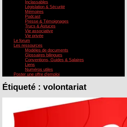
Inclassables
Législation & Sécurité
Mémoires
Podcast
Presse & Témoignages
Trucs & Astuces
Vie associative
Vie privée
Le forum
Les ressources
Modèles de documents
Glossaires bilingues
Conventions, Guides & Salaires
Liens
Numéros utiles
Poster une offre d’emploi
Étiqueté :
volontariat