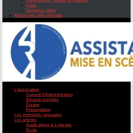
Conventions, Guides & Salaires
Liens
Numéros utiles
Poster une offre d’emploi
L’association
Conseil d’Administration
Devenir membre
Équipe
Présentation
Les membres (annuaire)
Les articles
Applications & Logiciels
Ecolo