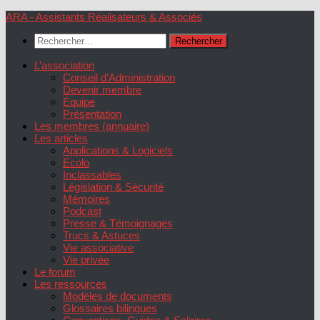
Skip
ARA - Assistants Réalisateurs & Associés
to
Rechercher :
content
L’association
Conseil d’Administration
Devenir membre
Équipe
Présentation
Les membres (annuaire)
Les articles
Applications & Logiciels
Ecolo
Inclassables
Législation & Sécurité
Mémoires
Podcast
Presse & Témoignages
Trucs & Astuces
Vie associative
Vie privée
Le forum
Les ressources
Modèles de documents
Glossaires bilingues