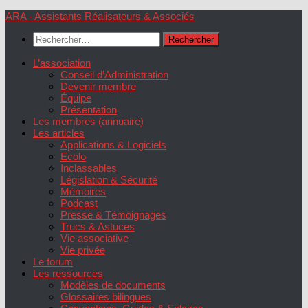
Skip
ARA - Assistants Réalisateurs & Associés
to
Rechercher :
content
L’association
Conseil d’Administration
Devenir membre
Équipe
Présentation
Les membres (annuaire)
Les articles
Applications & Logiciels
Ecolo
Inclassables
Législation & Sécurité
Mémoires
Podcast
Presse & Témoignages
Trucs & Astuces
Vie associative
Vie privée
Le forum
Les ressources
Modèles de documents
Glossaires bilingues