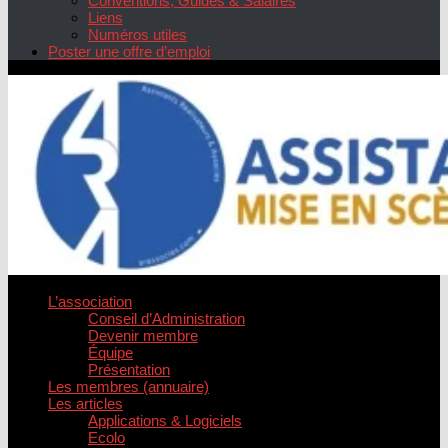
Conventions, Guides & Salaires
Liens
Numéros utiles
Poster une offre d’emploi
L’association
Conseil d’Administration
Devenir membre
Équipe
Présentation
Les membres (annuaire)
Les articles
Applications & Logiciels
Ecolo