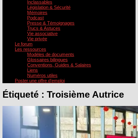
Inclassables
Législation & Sécurité
Mémoires
Podcast
Presse & Témoignages
Trucs & Astuces
Vie associative
Vie privée
Le forum
Les ressources
Modèles de documents
Glossaires bilingues
Conventions, Guides & Salaires
Liens
Numéros utiles
Poster une offre d’emploi
Étiqueté :
Troisième Autrice