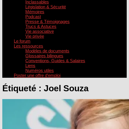
Inclassables
Législation & Sécurité
Mémoires
Podcast
Presse & Témoignages
Trucs & Astuces
Vie associative
Vie privée
Le forum
Les ressources
Modèles de documents
Glossaires bilingues
Conventions, Guides & Salaires
Liens
Numéros utiles
Poster une offre d’emploi
Étiqueté :
Joel Souza