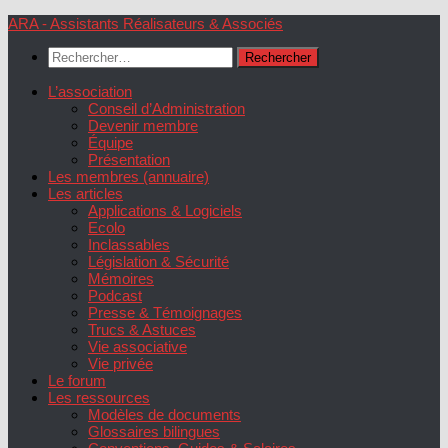
Skip
ARA - Assistants Réalisateurs & Associés
to
Rechercher :
content
L’association
Conseil d’Administration
Devenir membre
Équipe
Présentation
Les membres (annuaire)
Les articles
Applications & Logiciels
Ecolo
Inclassables
Législation & Sécurité
Mémoires
Podcast
Presse & Témoignages
Trucs & Astuces
Vie associative
Vie privée
Le forum
Les ressources
Modèles de documents
Glossaires bilingues