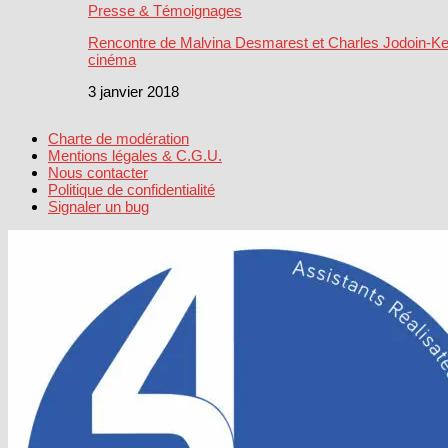
Presse & Témoignages
Rencontre de Malvina Desmarest et Charles Jodoin-Kea
cinéma
3 janvier 2018
Charte de modération
Mentions légales & C.G.U.
Nous contacter
Politique de confidentialité
Signaler un bug