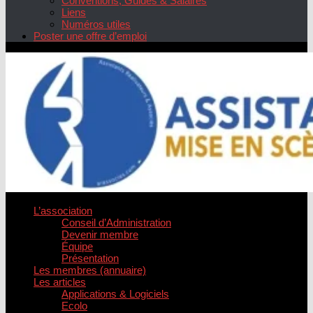
Conventions, Guides & Salaires
Liens
Numéros utiles
Poster une offre d’emploi
L’association
Conseil d’Administration
Devenir membre
Équipe
Présentation
Les membres (annuaire)
Les articles
Applications & Logiciels
Ecolo