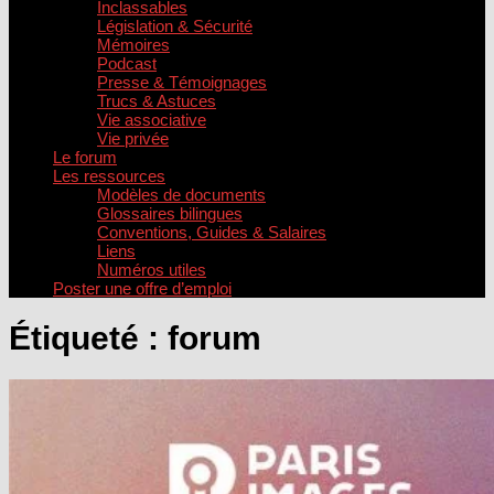
Inclassables
Législation & Sécurité
Mémoires
Podcast
Presse & Témoignages
Trucs & Astuces
Vie associative
Vie privée
Le forum
Les ressources
Modèles de documents
Glossaires bilingues
Conventions, Guides & Salaires
Liens
Numéros utiles
Poster une offre d’emploi
Étiqueté :
forum