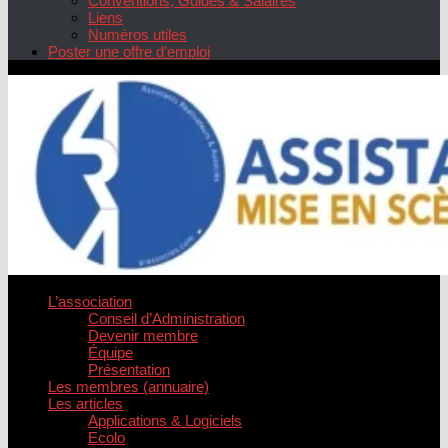
Conventions, Guides & Salaires
Liens
Numéros utiles
Poster une offre d’emploi
L’association
Conseil d’Administration
Devenir membre
Équipe
Présentation
Les membres (annuaire)
Les articles
Applications & Logiciels
Ecolo