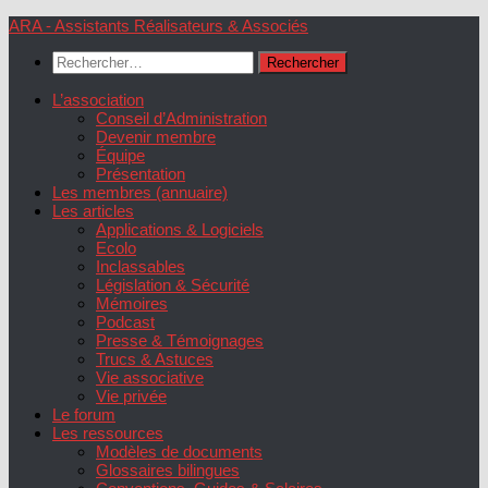
Skip
ARA - Assistants Réalisateurs & Associés
to
Rechercher :
content
L’association
Conseil d’Administration
Devenir membre
Équipe
Présentation
Les membres (annuaire)
Les articles
Applications & Logiciels
Ecolo
Inclassables
Législation & Sécurité
Mémoires
Podcast
Presse & Témoignages
Trucs & Astuces
Vie associative
Vie privée
Le forum
Les ressources
Modèles de documents
Glossaires bilingues