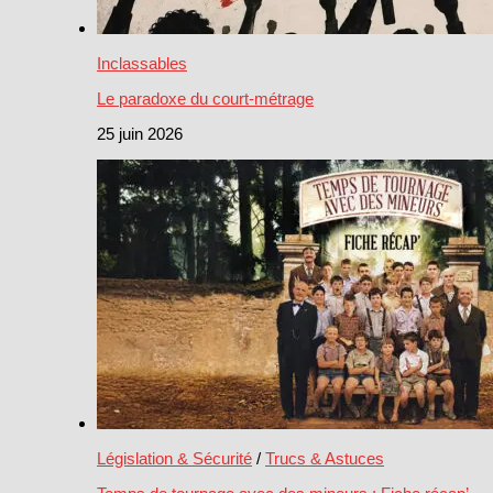
Inclassables
Le paradoxe du court-métrage
25 juin 2026
Législation & Sécurité
/
Trucs & Astuces