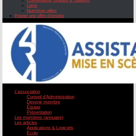
Conventions, Guides & Salaires
Liens
Numéros utiles
Poster une offre d’emploi
L’association
Conseil d’Administration
Devenir membre
Équipe
Présentation
Les membres (annuaire)
Les articles
Applications & Logiciels
Ecolo