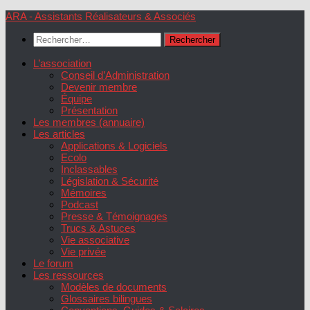
Skip
ARA - Assistants Réalisateurs & Associés
to
Rechercher :
content
L’association
Conseil d’Administration
Devenir membre
Équipe
Présentation
Les membres (annuaire)
Les articles
Applications & Logiciels
Ecolo
Inclassables
Législation & Sécurité
Mémoires
Podcast
Presse & Témoignages
Trucs & Astuces
Vie associative
Vie privée
Le forum
Les ressources
Modèles de documents
Glossaires bilingues