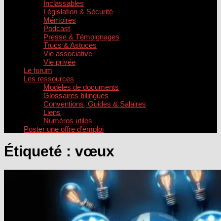
Inclassables
Législation & Sécurité
Mémoires
Podcast
Presse & Témoignages
Trucs & Astuces
Vie associative
Vie privée
Le forum
Les ressources
Modèles de documents
Glossaires bilingues
Conventions, Guides & Salaires
Liens
Numéros utiles
Poster une offre d’emploi
Étiqueté :
vœux