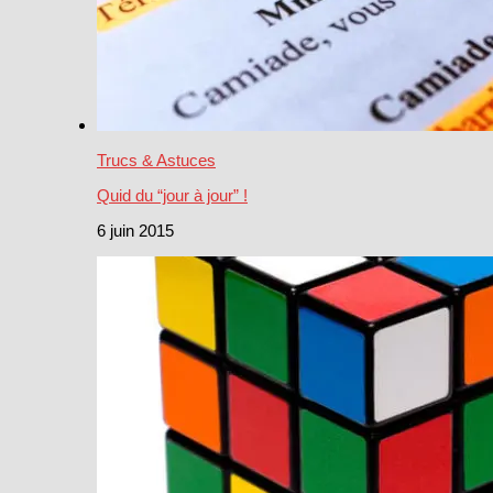
Trucs & Astuces
Quid du “jour à jour” !
6 juin 2015