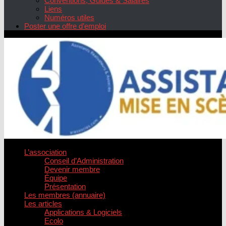
Conventions, Guides & Salaires
Liens
Numéros utiles
Poster une offre d’emploi
L’association
Conseil d’Administration
Devenir membre
Équipe
Présentation
Les membres (annuaire)
Les articles
Applications & Logiciels
Ecolo