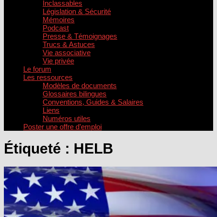
Inclassables
Législation & Sécurité
Mémoires
Podcast
Presse & Témoignages
Trucs & Astuces
Vie associative
Vie privée
Le forum
Les ressources
Modèles de documents
Glossaires bilingues
Conventions, Guides & Salaires
Liens
Numéros utiles
Poster une offre d’emploi
Étiqueté :
HELB