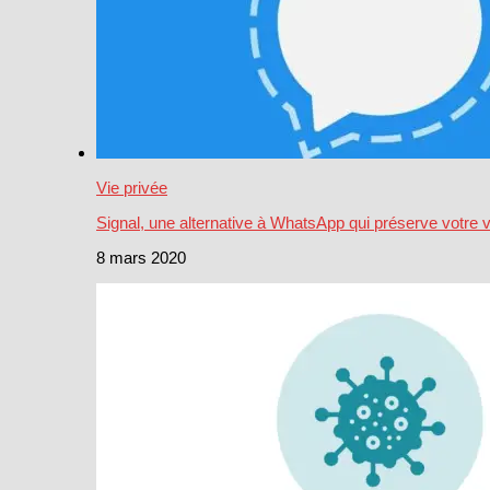
Vie privée
Signal, une alternative à WhatsApp qui préserve votre v
8 mars 2020