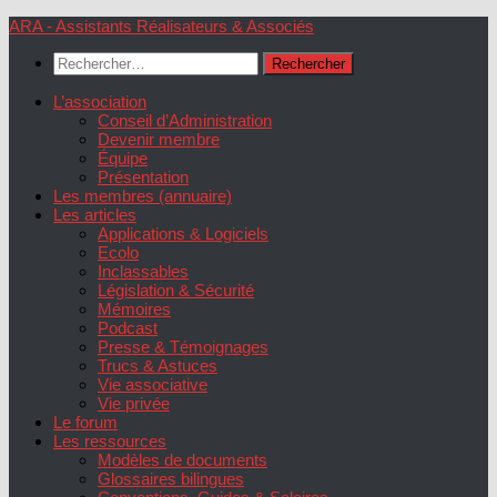
Skip
ARA - Assistants Réalisateurs & Associés
to
Rechercher :
content
L’association
Conseil d’Administration
Devenir membre
Équipe
Présentation
Les membres (annuaire)
Les articles
Applications & Logiciels
Ecolo
Inclassables
Législation & Sécurité
Mémoires
Podcast
Presse & Témoignages
Trucs & Astuces
Vie associative
Vie privée
Le forum
Les ressources
Modèles de documents
Glossaires bilingues