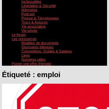
Inclassables
Législation & Sécurité
Mémoires
Podcast
Presse & Témoignages
Trucs & Astuces
Vie associative
Vie privée
Le forum
Les ressources
Modèles de documents
Glossaires bilingues
Conventions, Guides & Salaires
Liens
Numéros utiles
Poster une offre d’emploi
Étiqueté :
emploi