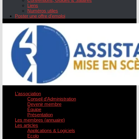
Conventions, Guides & Salaires
Liens
Numéros utiles
Poster une offre d’emploi
L’association
Conseil d’Administration
Devenir membre
Équipe
Présentation
Les membres (annuaire)
Les articles
Applications & Logiciels
Ecolo