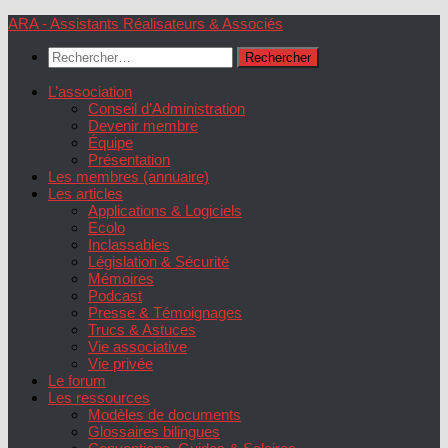
Skip
ARA - Assistants Réalisateurs & Associés
to
Rechercher :
content
L’association
Conseil d’Administration
Devenir membre
Équipe
Présentation
Les membres (annuaire)
Les articles
Applications & Logiciels
Ecolo
Inclassables
Législation & Sécurité
Mémoires
Podcast
Presse & Témoignages
Trucs & Astuces
Vie associative
Vie privée
Le forum
Les ressources
Modèles de documents
Glossaires bilingues