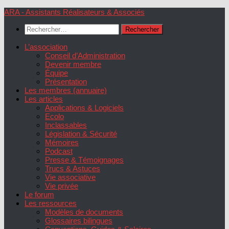
Skip
ARA - Assistants Réalisateurs & Associés
to
Rechercher :
content
L’association
Conseil d’Administration
Devenir membre
Équipe
Présentation
Les membres (annuaire)
Les articles
Applications & Logiciels
Ecolo
Inclassables
Législation & Sécurité
Mémoires
Podcast
Presse & Témoignages
Trucs & Astuces
Vie associative
Vie privée
Le forum
Les ressources
Modèles de documents
Glossaires bilingues