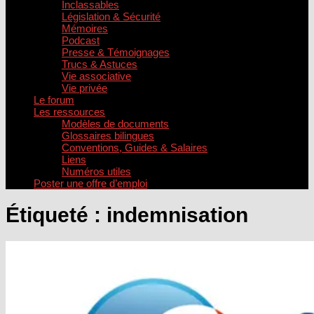
Inclassables
Législation & Sécurité
Mémoires
Podcast
Presse & Témoignages
Trucs & Astuces
Vie associative
Vie privée
Le forum
Les ressources
Modèles de documents
Glossaires bilingues
Conventions, Guides & Salaires
Liens
Numéros utiles
Poster une offre d’emploi
Étiqueté :
indemnisation