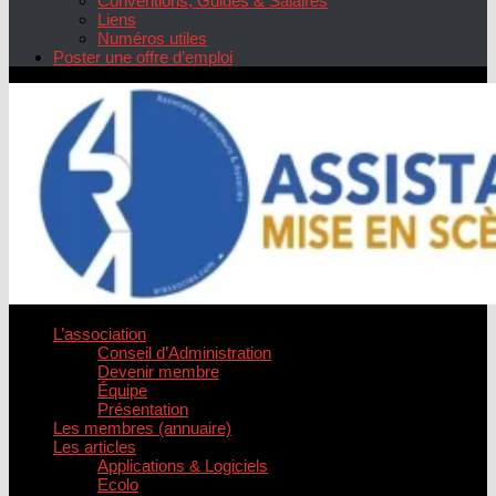
Conventions, Guides & Salaires
Liens
Numéros utiles
Poster une offre d’emploi
L’association
Conseil d’Administration
Devenir membre
Équipe
Présentation
Les membres (annuaire)
Les articles
Applications & Logiciels
Ecolo