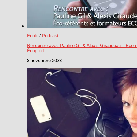
Ecolo
/
Podcast
Rencontre avec Pauline Gil & Alexis Giraudeau – Éco-r
Écoprod
8 novembre 2023