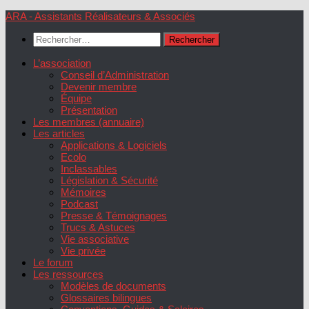
Skip
ARA - Assistants Réalisateurs & Associés
to
Rechercher :
content
L’association
Conseil d’Administration
Devenir membre
Équipe
Présentation
Les membres (annuaire)
Les articles
Applications & Logiciels
Ecolo
Inclassables
Législation & Sécurité
Mémoires
Podcast
Presse & Témoignages
Trucs & Astuces
Vie associative
Vie privée
Le forum
Les ressources
Modèles de documents
Glossaires bilingues