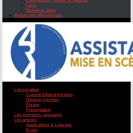
Conventions, Guides & Salaires
Liens
Numéros utiles
Poster une offre d’emploi
L’association
Conseil d’Administration
Devenir membre
Équipe
Présentation
Les membres (annuaire)
Les articles
Applications & Logiciels
Ecolo