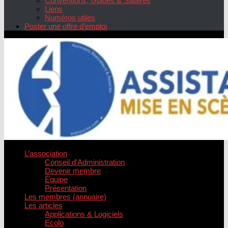
Conventions, Guides & Salaires
Liens
Numéros utiles
Poster une offre d’emploi
L’association
Conseil d’Administration
Devenir membre
Équipe
Présentation
Les membres (annuaire)
Les articles
Applications & Logiciels
Ecolo