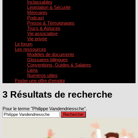
Inclassables
Législation & Sécurité
Mémoires
Podcast
Presse & Témoignages
Trucs & Astuces
Vie associative
Vie privée
Le forum
Les ressources
Modèles de documents
Glossaires bilingues
Conventions, Guides & Salaires
Liens
Numéros utiles
Poster une offre d’emploi
3 Résultats de recherche
Pour le terme "
Philippe Vandendriessche
".
Rechercher :