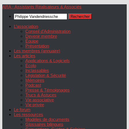
Skip
ARA - Assistants Réalisateurs & Associés
to
Rechercher :
content
L’association
Conseil d’Administration
Devenir membre
Équipe
Présentation
Les membres (annuaire)
Les articles
Applications & Logiciels
Ecolo
Inclassables
Législation & Sécurité
Mémoires
Podcast
Presse & Témoignages
Trucs & Astuces
Vie associative
Vie privée
Le forum
Les ressources
Modèles de documents
Glossaires bilingues